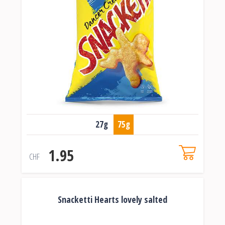
27g
75g
1.95
CHF
Snacketti Hearts lovely salted