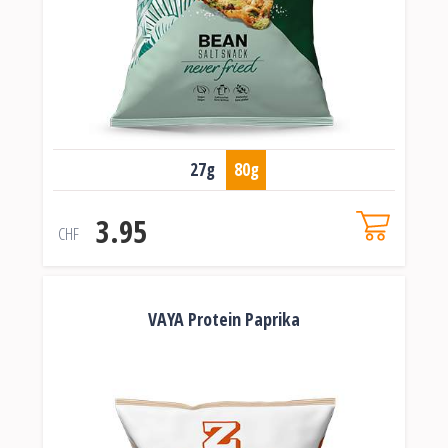
27g
80g
3.95
CHF
VAYA Protein Paprika