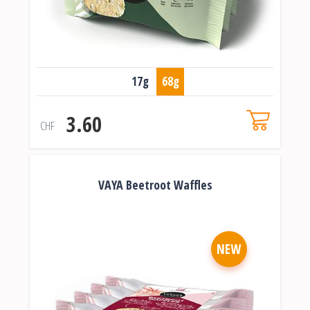
17g
68g
3.60
CHF
VAYA Beetroot Waffles
NEW