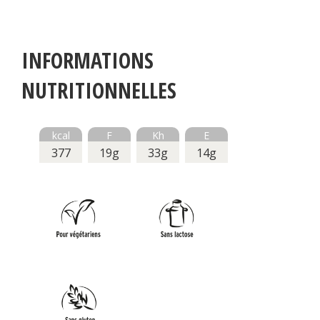
INFORMATIONS
NUTRITIONNELLES
kcal
F
Kh
E
377
19g
33g
14g