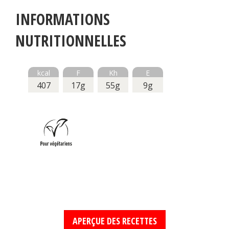
INFORMATIONS
NUTRITIONNELLES
kcal
F
Kh
E
407
17g
55g
9g
APERÇUE DES RECETTES