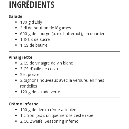
INGRÉDIENTS
Salade
180 g d’Ebly
3 dl de bouillon de légumes
600 g de courge (p. ex. butternut), en quartiers
1 ½ CS de sucre
1 CS de beurre
Vinaigrette
2 CS de vinaigre de vin blanc
3 CS d’huile de colza
Sel, poivre
2 oignons nouveaux avec la verdure, en fines
rondelles
120 g de salade verte
Crème Inferno
100 g de demi-crème acidulée
1 citron (bio), uniquement le zeste râpé
2 CC Zweifel Seasoning Inferno