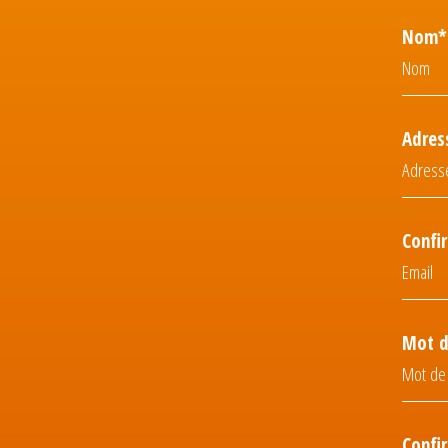
Nom*
Adres
Confi
Mot d
Confi