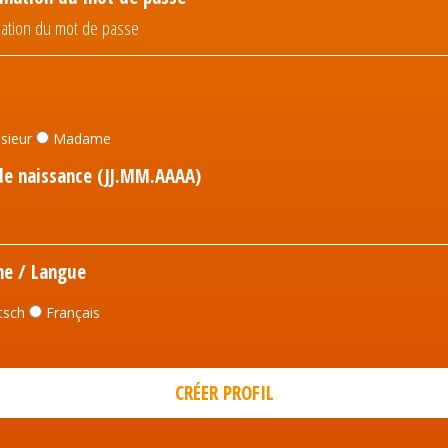
sieur
Madame
de naissance (JJ.MM.AAAA)
he / Langue
tsch
Français
CRÉER PROFIL