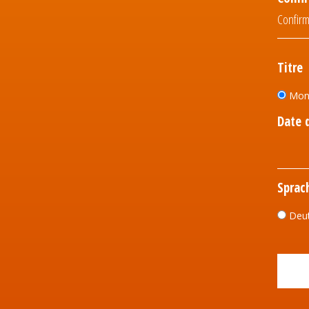
Titre
Mon
Date 
Sprac
Deu