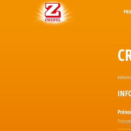
PR
C
Inform
INF
Prén