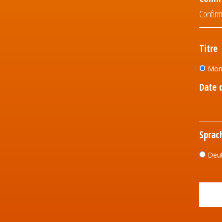
Titre
Mon
Date 
Sprac
Deu