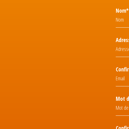
Nom*
Adres
Confi
Mot d
Confi