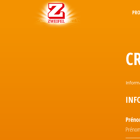
PR
C
Inform
INF
Prén