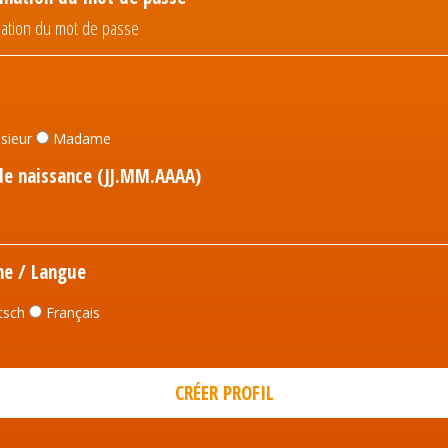
sieur
Madame
de naissance (JJ.MM.AAAA)
he / Langue
tsch
Français
CRÉER PROFIL