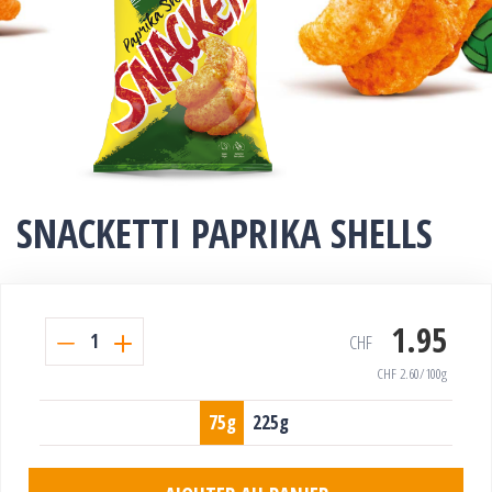
SNACKETTI PAPRIKA SHELLS
1.95
1
CHF
CHF
2.60
/100g
75g
225g