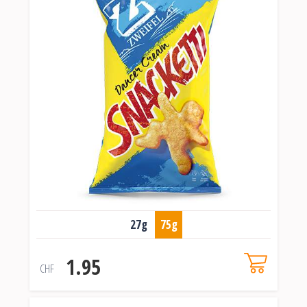
27g
75g
1.95
CHF