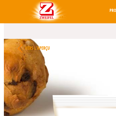
PR
VERS L’APERÇU