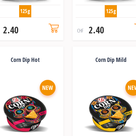
125g
125g
2.40
2.40
CHF
Corn Dip Hot
Corn Dip Mild
NEW
NE