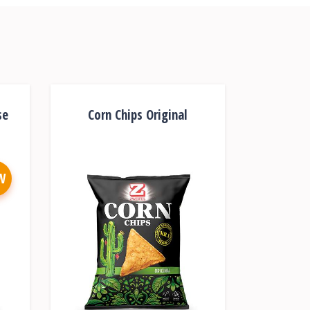
se
Corn Chips Original
W