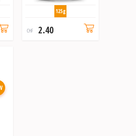
125g
2.40
CHF
W