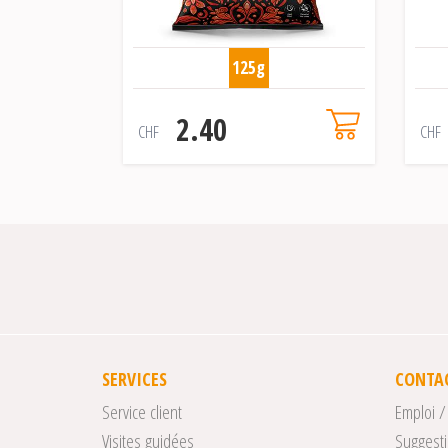
125g
2.40
CHF
CHF
SERVICES
CONTA
Service client
Emploi /
Visites guidées
Suggesti