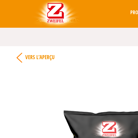
PR
VERS L’APERÇU