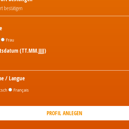
e
r
Frau
tsdatum (TT.MM.JJJJ)
he / Langue
tsch
Français
PROFIL ANLEGEN