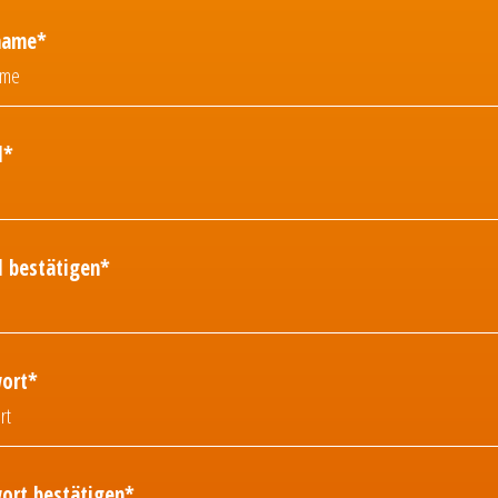
name*
l*
l bestätigen*
ort*
ort bestätigen*