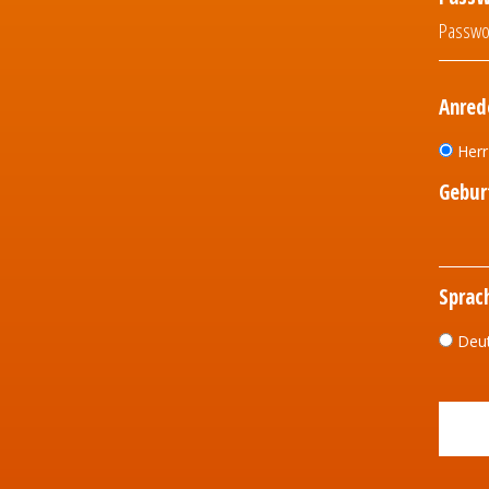
Anred
Her
Gebur
Sprac
Deu