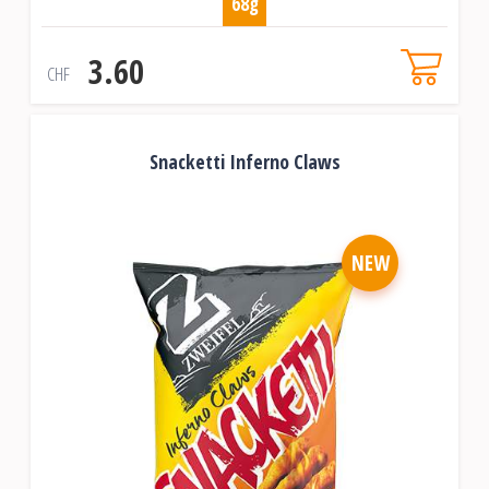
68g
3.60
CHF
Snacketti Inferno Claws
NEW