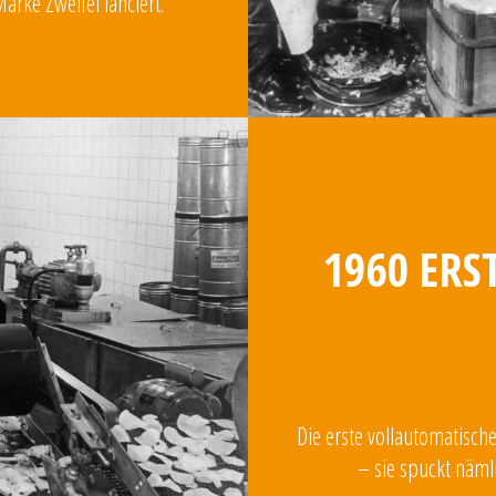
rke Zweifel lanciert.
1960 ERS
Die erste vollautomatisch
– sie spuckt näml