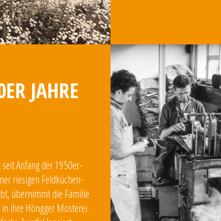
0ER JAHRE
t seit Anfang der 1950er-
iner riesigen Feldküchen-
irbt, übernimmt die Familie
k in ihre Höngger Mosterei.