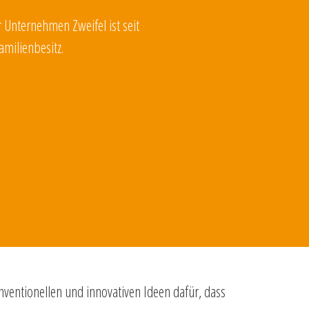
 Unternehmen Zweifel ist seit
amilienbesitz.
nventionellen und innovativen Ideen dafür, dass