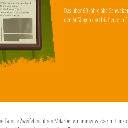
Das über 60 Jahre alte Schweizer
den Anfängen und bis heute in F
 die Familie Zweifel mit ihren Mitarbeitern immer wieder mit unko