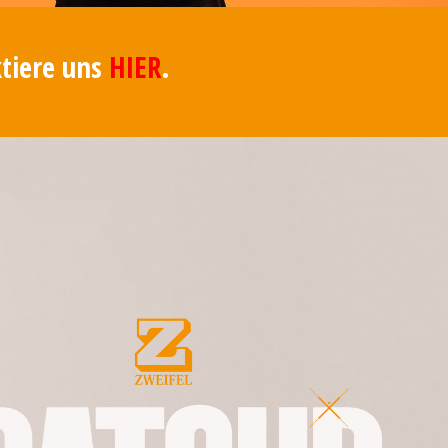
ktiere uns
HIER
.