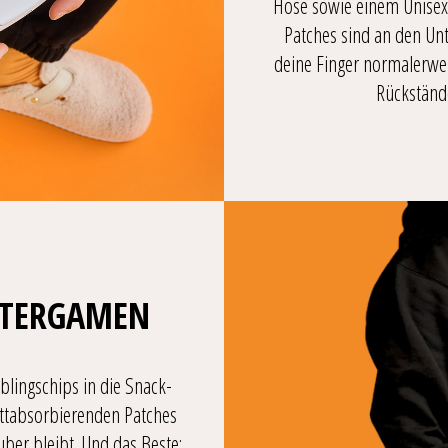
Hose sowie einem Unisex
Patches sind an den Un
deine Finger normalerwei
Rückstände
ITERGAMEN
blingschips in die Snack-
ettabsorbierenden Patches
er bleibt. Und das Beste: