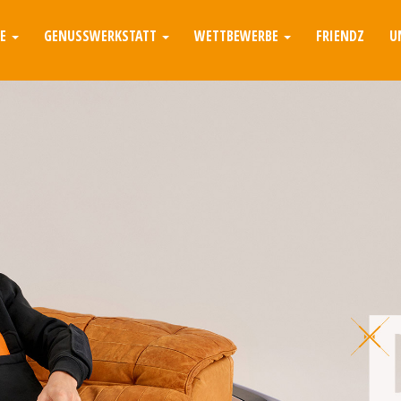
TE
GENUSSWERKSTATT
WETTBEWERBE
FRIENDZ
U