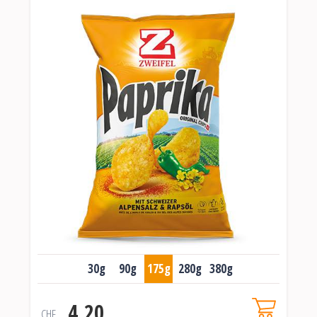
30g
90g
175g
280g
380g
4.20
CHF