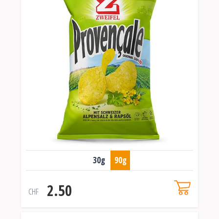
30g
90g
2.50
CHF