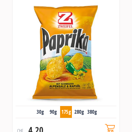
30g
90g
175g
280g
380g
4.20
CHF