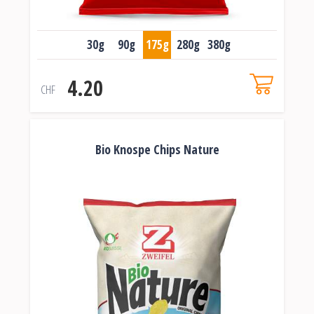
30g
90g
175g
280g
380g
4.20
CHF
Bio Knospe Chips Nature