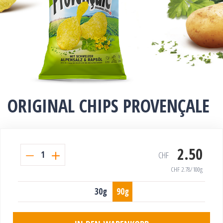
ORIGINAL CHIPS PROVENÇALE
2.50
1
CHF
CHF
2.78
/100g
30g
90g