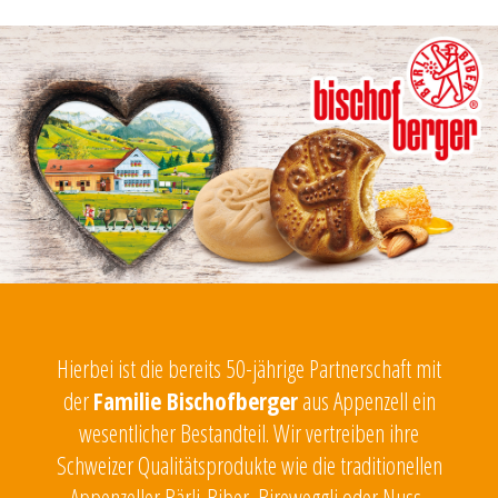
Hierbei ist die bereits 50-jährige Partnerschaft mit
der
Familie Bischofberger
aus Appenzell ein
wesentlicher Bestandteil. Wir vertreiben ihre
Schweizer Qualitätsprodukte wie die traditionellen
Appenzeller Bärli-Biber, Bireweggli oder Nuss-